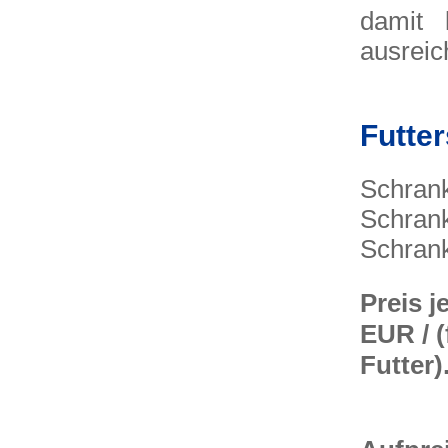
damit 
ausreic
Futte
Schran
Schrank
Schrank
Preis j
EUR / (
Futter)